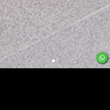
Bem vindo ao
KAZA
CrossFit®